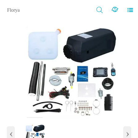



Florya
‹
›