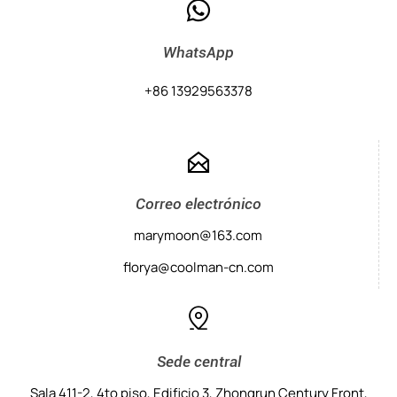

WhatsApp
+86 13929563378

Correo electrónico
marymoon@163.com
florya@coolman-cn.com

Sede central
Sala 411-2, 4to piso, Edificio 3, Zhongrun Century Front,