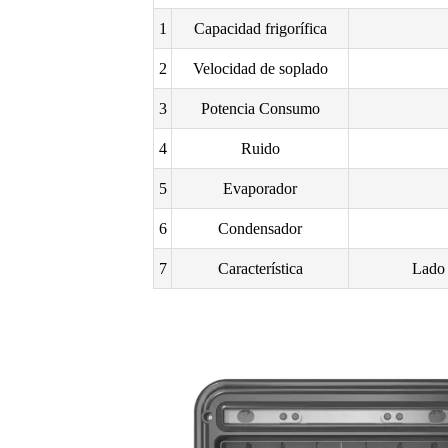
1
Capacidad frigorífica
2
Velocidad de soplado
3
Potencia Consumo
4
Ruido
5
Evaporador
6
Condensador
7
Característica
Lado 