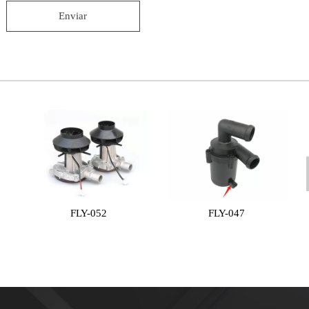
Enviar
-052
FLY-047
Precalentador de 
EBH