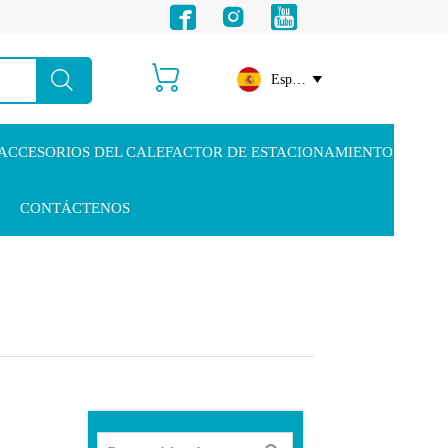





Español

ACCESORIOS DEL CALEFACTOR DE ESTACIONAMIENTO
CONTÁCTENOS