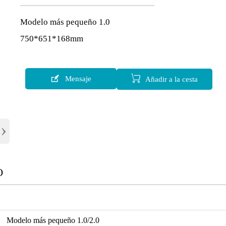
Modelo más pequeño 1.0
750*651*168mm


Mensaje
Añadir a la cesta
›
O
Modelo más pequeño 1.0/2.0