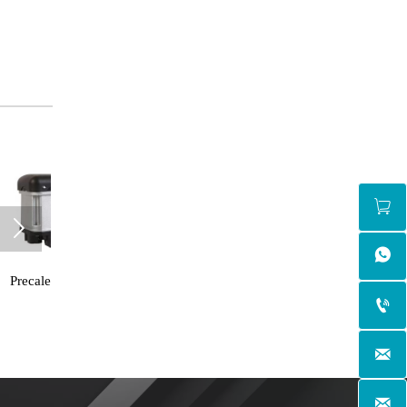



agua
Precalentador de agua
8KW


