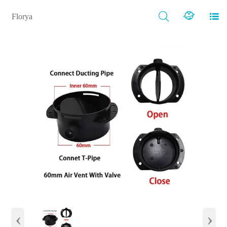



Florya
‹
›