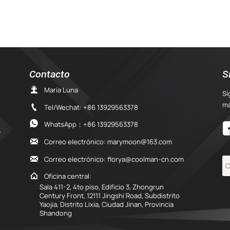
Contacto
S

María Luna
Sí
má

Tel/Wechat: +86 13929563378

WhatsApp：+86 13929563378
stacionamiento

Correo electrónico: marymoon@163.com

Correo electrónico: florya@coolman-cn.com

Oficina central:
Sala 411-2, 4to piso, Edificio 3, Zhongrun
Century Front, 12111 Jingshi Road, Subdistrito
Yaojia, Distrito Lixia, Ciudad Jinan, Provincia
Shandong