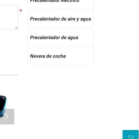
Precalentador eléctrico
Precalentador de aire y agua
Precalentador de agua
Nevera de coche

Tee
FLY-052
