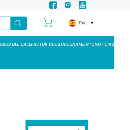





Español

RIOS DEL CALEFACTOR DE ESTACIONAMIENTO
NOTICIAS