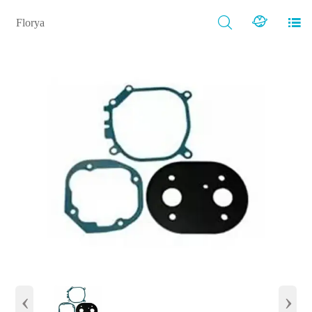



Florya
‹
›