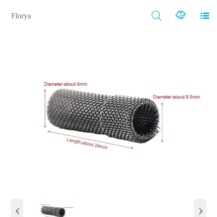



Florya
‹
›