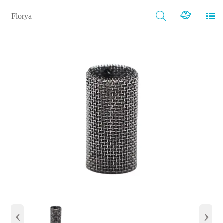



Florya
‹
›