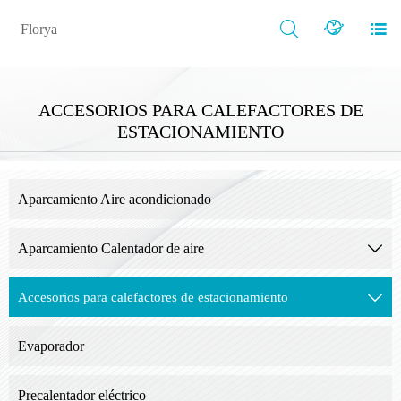



Florya
ACCESORIOS PARA CALEFACTORES DE
ESTACIONAMIENTO
Aparcamiento Aire acondicionado
Aparcamiento Calentador de aire

Accesorios para calefactores de estacionamiento

Evaporador
Precalentador eléctrico