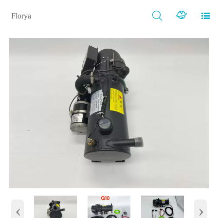



Florya
‹
›